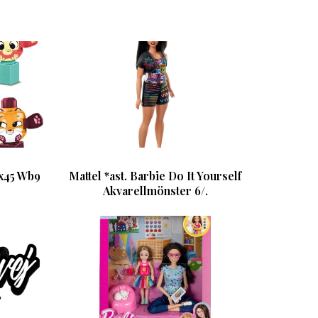
kx45 Wb9
Mattel *ast. Barbie Do It Yourself
Akvarellmönster 6/.