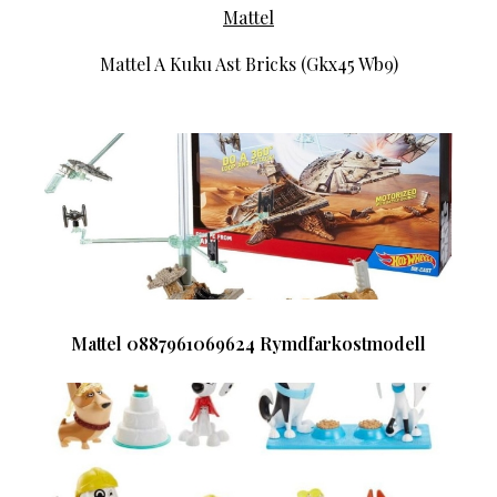
Mattel
Mattel A Kuku Ast Bricks (Gkx45 Wb9)
Mattel 0887961069624 Rymdfarkostmodell