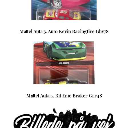
Mattel Auta 3. Auto Kevin Racingtire Gbv78
Mattel Auta 3. Bil Eric Braker Grr48