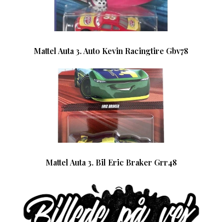
Mattel Auta 3. Auto Kevin Racingtire Gbv78
Mattel Auta 3. Bil Eric Braker Grr48