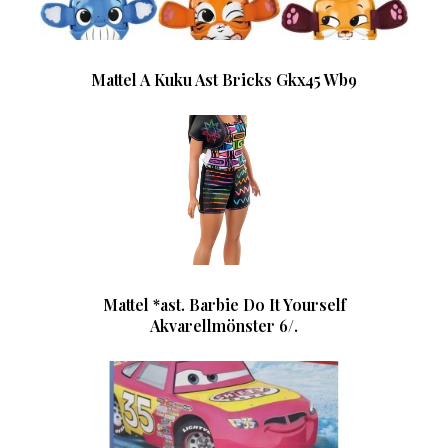
Mattel A Kuku Ast Bricks Gkx45 Wb9
Mattel *ast. Barbie Do It Yourself
Akvarellmönster 6/.