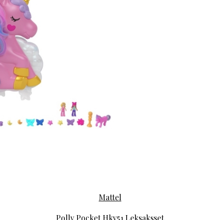
Mattel
Polly Pocket Hkv51 Leksaksset