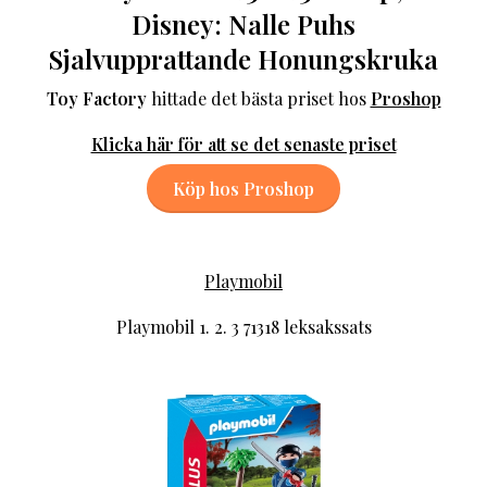
Disney: Nalle Puhs
Sjalvupprattande Honungskruka
Toy Factory
hittade det bästa priset hos
Proshop
Klicka här för att se det senaste priset
Köp hos Proshop
Playmobil
Playmobil 1. 2. 3 71318 leksakssats