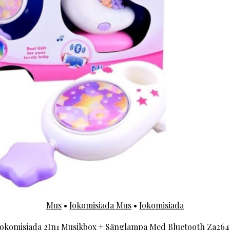
Mus
•
Jokomisiada Mus
•
Jokomisiada
Jokomisiada 2In1 Musikbox + Sänglampa Med Bluetooth Za264